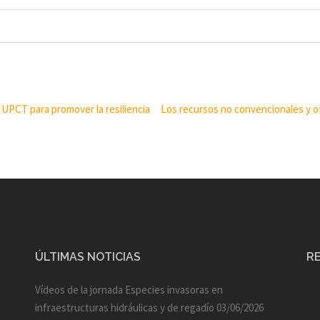
 UPCT para promover la resiliencia
Los recursos no convencionales y ot
ÚLTIMAS NOTICIAS
R
Vídeos de la jornada Especies invasoras en
infraestructuras hidráulicas y de regadío
03/06/2026