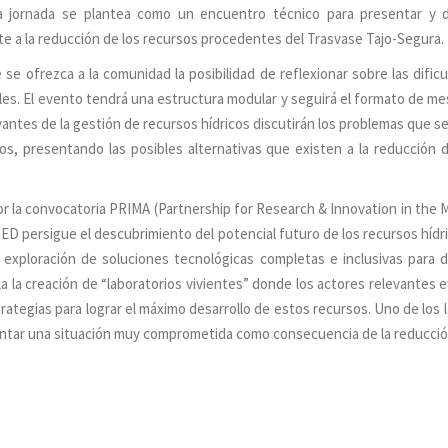
a jornada se plantea como un encuentro técnico para presentar y d
e a la reducción de los recursos procedentes del Trasvase Tajo-Segura.
se ofrezca a la comunidad la posibilidad de reflexionar sobre las dific
es. El evento tendrá una estructura modular y seguirá el formato de mes
vantes de la gestión de recursos hídricos discutirán los problemas que s
s, presentando las posibles alternativas que existen a la reducción d
 la convocatoria PRIMA (Partnership for Research & Innovation in the M
MED persigue el descubrimiento del potencial futuro de los recursos hídr
a exploración de soluciones tecnológicas completas e inclusivas para 
 la creación de “laboratorios vivientes” donde los actores relevantes e
ategias para lograr el máximo desarrollo de estos recursos. Uno de los 
tar una situación muy comprometida como consecuencia de la reducción 